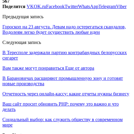
567
Поделится
VK
OK.ru
Facebook
Twitter
WhatsApp
Telegram
Viber
Предыдущая запись
Гороскоп на 23 августа. Девам надо остерегаться скандалов,
Водолеям легко будет осуществить любые идеи
Следующая запись
В Тересполе задержали партию контрабандных белорусских
сигарет
Вам также могут понравиться
Еще от автора
В Барановичах расширяют промышленную зону и готовят
новые производства
Отчетность через онлайн-кассу: какие отчеты нужны бизнесу
Ваш сайт просит обновить PHP: почему это важно и что
делать
Социальный выбор: как служить обществу в современном
мире