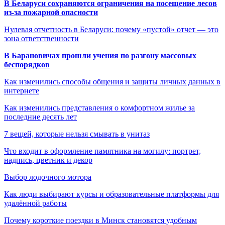
В Беларуси сохраняются ограничения на посещение лесов
из-за пожарной опасности
Нулевая отчетность в Беларуси: почему «пустой» отчет — это
зона ответственности
В Барановичах прошли учения по разгону массовых
беспорядков
Как изменились способы общения и защиты личных данных в
интернете
Как изменились представления о комфортном жилье за
последние десять лет
7 вещей, которые нельзя смывать в унитаз
Что входит в оформление памятника на могилу: портрет,
надпись, цветник и декор
Выбор лодочного мотора
Как люди выбирают курсы и образовательные платформы для
удалённой работы
Почему короткие поездки в Минск становятся удобным