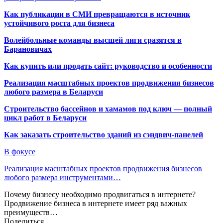
Как публикации в СМИ превращаются в источник
устойчивого роста для бизнеса
Волейбольные команды высшей лиги сразятся в
Барановичах
Как купить или продать сайт: руководство и особенности
Реализация масштабных проектов продвижения бизнесов
любого размера в Беларуси
Строительство бассейнов и хамамов под ключ — полный
цикл работ в Беларуси
Как заказать строительство зданий из сэндвич-панелей
В фокусе
Реализация масштабных проектов продвижения бизнесов
любого размера инструментами…
Почему бизнесу необходимо продвигаться в интернете?
Продвижение бизнеса в интернете имеет ряд важных
преимуществ…
Поделиться