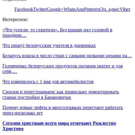
Facebook
Twitter
Google+
WhatsApp
Pinterest
Эл. адрес
Viber
Интересное:
«Что успели, то схватили». Без крыши над головой в
праздник…
Что пишут белорусские учителя в дневниках
Беларусь вошла в число стран с самыми низкими ценами на…
Головченко: белорусских продуктов питания хватит и для
себя,…
Что изменилось с 1 мая для автомобилистов
Сносим и перестраиваем: как правильно демонтировать
старые постройки в Барановичах
Почему новые лифты в многоэтажках перестают работать
через несколько лет
Сегодня христиане всего мира отмечают Рождество
Христово