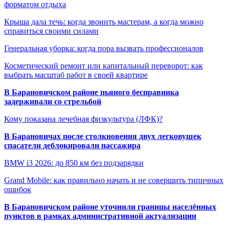
форматом отдыха
Крыша дала течь: когда звонить мастерам, а когда можно
справиться своими силами
Генеральная уборка: когда пора вызвать профессионалов
Косметический ремонт или капитальный переворот: как
выбрать масштаб работ в своей квартире
В Барановичском районе пьяного бесправника
задерживали со стрельбой
Кому показана лечебная физкультура (ЛФК)?
В Барановичах после столкновения двух легковушек
спасатели деблокировали пассажира
BMW i3 2026: до 850 км без подзарядки
Grand Mobile: как правильно начать и не совершить типичных
ошибок
В Барановичском районе уточнили границы населённых
пунктов в рамках административной актуализации