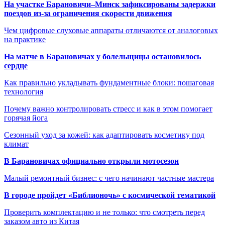
На участке Барановичи–Минск зафиксированы задержки
поездов из-за ограничения скорости движения
Чем цифровые слуховые аппараты отличаются от аналоговых
на практике
На матче в Барановичах у болельщицы остановилось
сердце
Как правильно укладывать фундаментные блоки: пошаговая
технология
Почему важно контролировать стресс и как в этом помогает
горячая йога
Сезонный уход за кожей: как адаптировать косметику под
климат
В Барановичах официально открыли мотосезон
Малый ремонтный бизнес: с чего начинают частные мастера
В городе пройдет «Библионочь» с космической тематикой
Проверить комплектацию и не только: что смотреть перед
заказом авто из Китая