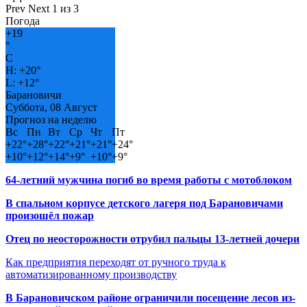
Prev
Next
1 из 3
Погода
+
19
°
C
H:
+
20°
L:
+
12°
Барановичи
Суббота, 08 Август
Прогноз на неделю
Вс
Пн
Вт
Ср
Чт
Пт
+
22°
+
28°
+
22°
+
21°
+
21°
+
24°
+
10°
+
12°
+
14°
+
9°
+
10°
+
9°
64-летний мужчина погиб во время работы с мотоблоком
В спальном корпусе детского лагеря под Барановичами
произошёл пожар
Отец по неосторожности отрубил пальцы 13-летней дочери
Как предприятия переходят от ручного труда к
автоматизированному производству
В Барановичском районе ограничили посещение лесов из-