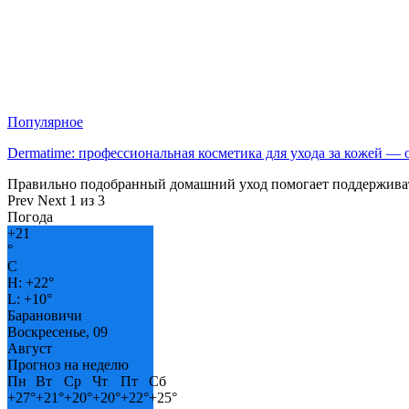
Популярное
Dermatime: профессиональная косметика для ухода за кожей —
Правильно подобранный домашний уход помогает поддерживат
Prev
Next
1 из 3
Погода
+
21
°
C
H:
+
22°
L:
+
10°
Барановичи
Воскресенье, 09
Август
Прогноз на неделю
Пн
Вт
Ср
Чт
Пт
Сб
+
27°
+
21°
+
20°
+
20°
+
22°
+
25°