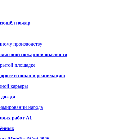
оизошёл пожар
анному производству
а высокой пожарной опасности
акрытой площадке
дороге и попал в реанимацию
шной карьеры
и дожди
формировании народа
овых работ A1
дённых
ль MotoFestWest 2026