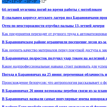
+
12°
+
13°
+
9°
+
10°
+
9°
+
12°
64-летний мужчина погиб во время работы с мотоблоком
В спальном корпусе детского лагеря под Барановичами пр
Отец по неосторожности отрубил пальцы 13-летней дочери
Как предприятия переходят от ручного труда к автоматизиров
В Барановичском районе ограничили посещение лесов из-з
Как оценить качество материалов перед покупкой доступа к з
В Барановичах подросток получил удар током на железной 
Какие надпрофессиональные навыки стоит развивать для успе
Погода в Барановичах на 25 июня: переменная облачность 
Происхождение белорусов: что антропология рассказывает о 
В Барановичах 26 июня возможны перебои связи из-за план
В Барановичах назвали самые популярные имена новорож
В районе Гати пройдёт крупный мото-музыкальный фестива