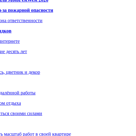
з-за пожарной опасности
зона ответственности
ядков
интернете
е десять лет
ь, цветник и декор
удалённой работы
ом отдыха
иться своими силами
ь масштаб работ в своей квартире