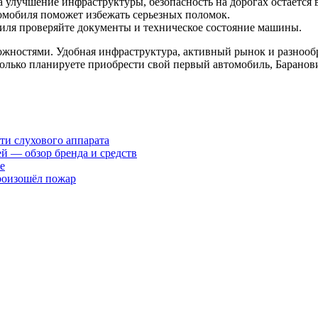
 улучшение инфраструктуры, безопасность на дорогах остается 
омобиля поможет избежать серьезных поломок.
ля проверяйте документы и техническое состояние машины.
ожностями. Удобная инфраструктура, активный рынок и разнооб
только планируете приобрести свой первый автомобиль, Барано
ти слухового аппарата
ей — обзор бренда и средств
е
произошёл пожар