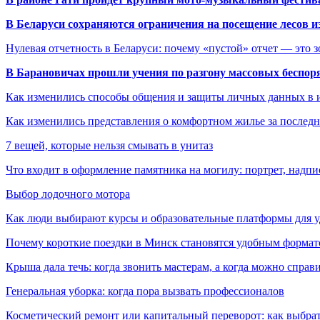
В Беларуси сохраняются ограничения на посещение лесов и
Нулевая отчетность в Беларуси: почему «пустой» отчет — это 
В Барановичах прошли учения по разгону массовых беспор
Как изменились способы общения и защиты личных данных в 
Как изменились представления о комфортном жилье за последни
7 вещей, которые нельзя смывать в унитаз
Что входит в оформление памятника на могилу: портрет, надпис
Выбор лодочного мотора
Как люди выбирают курсы и образовательные платформы для 
Почему короткие поездки в Минск становятся удобным формат
Крыша дала течь: когда звонить мастерам, а когда можно справ
Генеральная уборка: когда пора вызвать профессионалов
Косметический ремонт или капитальный переворот: как выбрат