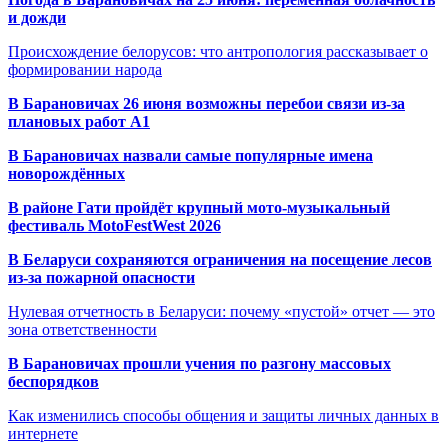
и дожди
Происхождение белорусов: что антропология рассказывает о
формировании народа
В Барановичах 26 июня возможны перебои связи из-за
плановых работ A1
В Барановичах назвали самые популярные имена
новорождённых
В районе Гати пройдёт крупный мото-музыкальный
фестиваль MotoFestWest 2026
В Беларуси сохраняются ограничения на посещение лесов
из-за пожарной опасности
Нулевая отчетность в Беларуси: почему «пустой» отчет — это
зона ответственности
В Барановичах прошли учения по разгону массовых
беспорядков
Как изменились способы общения и защиты личных данных в
интернете