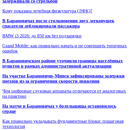
задерживали со стрельбой
Кому показана лечебная физкультура (ЛФК)?
В Барановичах после столкновения двух легковушек
спасатели деблокировали пассажира
BMW i3 2026: до 850 км без подзарядки
Grand Mobile: как правильно начать и не совершить типичных
ошибок
В Барановичском районе уточнили границы населённых
пунктов в рамках административной актуализации
На участке Барановичи–Минск зафиксированы задержки
поездов из-за ограничения скорости движения
Чем цифровые слуховые аппараты отличаются от аналоговых
на практике
На матче в Барановичах у болельщицы остановилось
сердце
Как правильно укладывать фундаментные блоки: пошаговая
технология