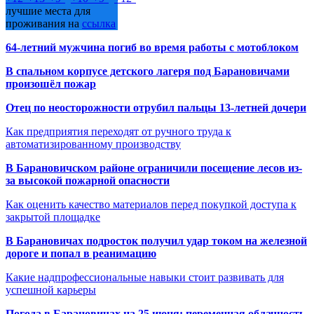
лучшие места для
проживания на
ссылка
64-летний мужчина погиб во время работы с мотоблоком
В спальном корпусе детского лагеря под Барановичами
произошёл пожар
Отец по неосторожности отрубил пальцы 13-летней дочери
Как предприятия переходят от ручного труда к
автоматизированному производству
В Барановичском районе ограничили посещение лесов из-
за высокой пожарной опасности
Как оценить качество материалов перед покупкой доступа к
закрытой площадке
В Барановичах подросток получил удар током на железной
дороге и попал в реанимацию
Какие надпрофессиональные навыки стоит развивать для
успешной карьеры
Погода в Барановичах на 25 июня: переменная облачность