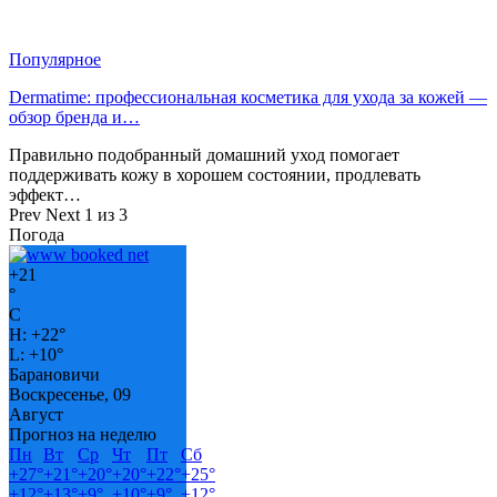
Популярное
Dermatime: профессиональная косметика для ухода за кожей —
обзор бренда и…
Правильно подобранный домашний уход помогает
поддерживать кожу в хорошем состоянии, продлевать
эффект…
Prev
Next
1 из 3
Погода
+
21
°
C
H:
+
22°
L:
+
10°
Барановичи
Воскресенье, 09
Август
Прогноз на неделю
Пн
Вт
Ср
Чт
Пт
Сб
+
27°
+
21°
+
20°
+
20°
+
22°
+
25°
+
12°
+
13°
+
9°
+
10°
+
9°
+
12°